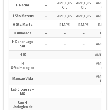
AMB,E,PS
AMB,E,PS
AMB,E,P
H Pacini
–
Oft
Oft
Oft
H São Mateus
–
AMB,E,PS
AMB,E,PS
AMB,E,P
H Sta Marta
–
E,M,PS
E,M,PS
E,M,PS
H Alvorada
–
–
–
E,PS
H Daher Lago
–
–
–
AMB,E,P
Sul
H JK
–
–
–
AMB,PSG
H
AMB,E,P
–
–
–
Oftalmologico
Oft
AMB,E,P
Mansao Vida
–
–
–
Psiq
Lab Citoprev –
–
–
–
sim
MG
Cau H
Urologico de
–
–
–
–