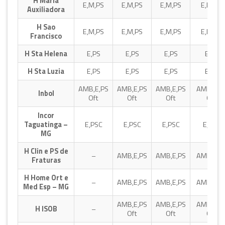
H Maria
E,M,PS
E,M,PS
E,M,PS
E,M,PS
Auxiliadora
H Sao
E,M,PS
E,M,PS
E,M,PS
E,M,PS
Francisco
H Sta Helena
E,PS
E,PS
E,PS
E,PS
H Sta Luzia
E,PS
E,PS
E,PS
E,PS
AMB,E,PS
AMB,E,PS
AMB,E,PS
AMB,E,P
Inbol
Oft
Oft
Oft
Oft
Incor
Taguatinga –
E,PSC
E,PSC
E,PSC
E,PSC
MG
H Clin e PS de
–
AMB,E,PS
AMB,E,PS
AMB,E,P
Fraturas
H Home Ort e
–
AMB,E,PS
AMB,E,PS
AMB,E,P
Med Esp – MG
AMB,E,PS
AMB,E,PS
AMB,E,P
H ISOB
–
Oft
Oft
Oft