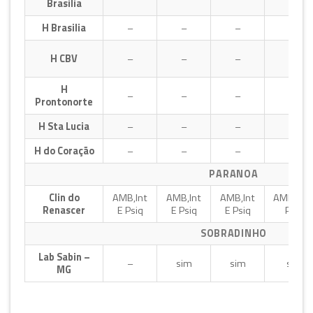
Brasilia
H Brasilia
–
–
–
–
H CBV
–
–
–
–
H
–
–
–
–
Prontonorte
H Sta Lucia
–
–
–
–
H do Coração
–
–
–
–
PARANOA
Clin do
AMB,Int
AMB,Int
AMB,Int
AMB,Int 
Renascer
E Psiq
E Psiq
E Psiq
Psiq
SOBRADINHO
Lab Sabin –
–
sim
sim
sim
MG