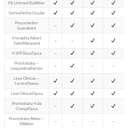
PA Unimed Rio
Méier
Semiu
Penha Circular
Procor
Jardim
–
Guanabara
H Israelita Albert
–
–
Sabin
Maracanã
H SFP Deus
Tijuca
–
Prontobaby –
–
–
–
Leopoldina
Ramos
Leve Clínicas –
Centro
Pilares
Leve Clínicas
Tijuca
Prontobaby H da
–
Criança
Tijuca
Prontobaby Méier –
–
–
–
–
RJ
Méier