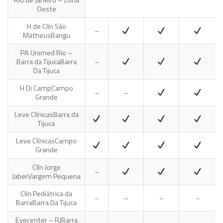
Rio de Janeiro – Zona
Oeste
H de Clín São
–
Matheus
Bangu
PA Unimed Rio –
Barra da Tijuca
Barra
–
Da Tijuca
H Di Camp
Campo
–
–
Grande
Leve Clínicas
Barra da
Tijuca
Leve Clínicas
Campo
Grande
Clín Jorge
–
Jaber
Vargem Pequena
Clín Pediátrica da
–
–
–
–
Barra
Barra Da Tijuca
Eyecenter – RJ
Barra