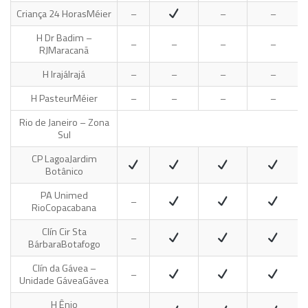
Criança 24 Horas
Méier
–
–
–
H Dr Badim –
–
–
–
–
RJ
Maracanã
H Irajá
Irajá
–
–
–
–
H Pasteur
Méier
–
–
–
–
Rio de Janeiro – Zona
Sul
CP Lagoa
Jardim
Botânico
PA Unimed
–
Rio
Copacabana
Clín Cir Sta
–
Bárbara
Botafogo
Clín da Gávea –
–
Unidade Gávea
Gávea
H Ênio