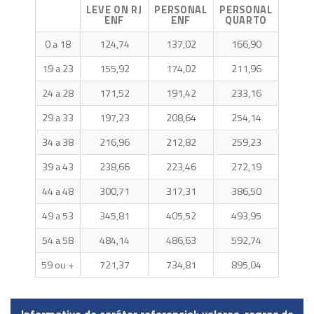
LEVE ON RJ
PERSONAL
PERSONAL
ENF
ENF
QUARTO
0 a 18
124,74
137,02
166,90
19 a 23
155,92
174,02
211,96
24 a 28
171,52
191,42
233,16
29 a 33
197,23
208,64
254,14
34 a 38
216,96
212,82
259,23
39 a 43
238,66
223,46
272,19
44 a 48
300,71
317,31
386,50
49 a 53
345,81
405,52
493,95
54 a 58
484,14
486,63
592,74
59 ou +
721,37
734,81
895,04