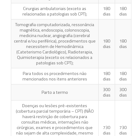
Cirurgias ambulatoriais (exceto as
180
180
relacionadas a patologias sob CPT);
dias
dias
Tomografia computadorizada, ressonância
magnética, endoscopia, colonoscopia,
medicina nuclear, angiografia (cerebral
central e/ou periférica), procedimentos que
180
180
necessitem de Hemodinâmica
dias
dias
(Cateterismo Cardiológico), Radioterapia,
Quimioterapia (exceto os relacionados a
patologias sob CPT);
Para todos os procedimentos não
180
180
mencionados nos itens anteriores
dias
dias
300
300
Parto a termo
dias
dias
Doenças ou lesões pré-existentes
(cobertura parcial temporária – CPT) (NÃO
haverá restrição de cobertura para
consultas médicas, internações não
cirúrgicas, exames e procedimentos que
730
730
não sejam de alta complexidade, mesmo
dias
dias