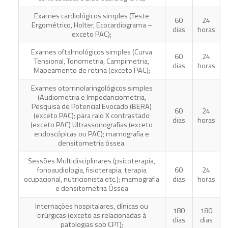
Exames cardiológicos simples (Teste
60
24
Ergométrico, Holter, Ecocardiograma –
dias
horas
exceto PAC);
Exames oftalmológicos simples (Curva
60
24
Tensional, Tonometria, Campimetria,
dias
horas
Mapeamento de retina (exceto PAC);
Exames otorrinolaringológicos simples
(Audiometria e Impedanciometria,
Pesquisa de Potencial Evocado (BERA)
60
24
(exceto PAC); para raio X contrastado
dias
horas
(exceto PAC) Ultrassonografias (exceto
endoscópicas ou PAC); mamografia e
densitometria óssea.
Sessões Multidisciplinares (psicoterapia,
fonoaudiologia, fisioterapia, terapia
60
24
ocupacional, nutricionista etc.); mamografia
dias
horas
e densitometria Óssea
Internações hospitalares, clínicas ou
180
180
cirúrgicas (exceto as relacionadas à
dias
dias
patologias sob CPT);