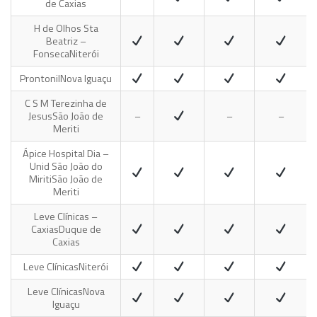
de Caxias
H de Olhos Sta
Beatriz –
Fonseca
Niterói
Prontonil
Nova Iguaçu
C S M Terezinha de
Jesus
São João de
–
–
–
Meriti
Ápice Hospital Dia –
Unid São João do
Miriti
São João de
Meriti
Leve Clínicas –
Caxias
Duque de
Caxias
Leve Clínicas
Niterói
Leve Clínicas
Nova
Iguaçu