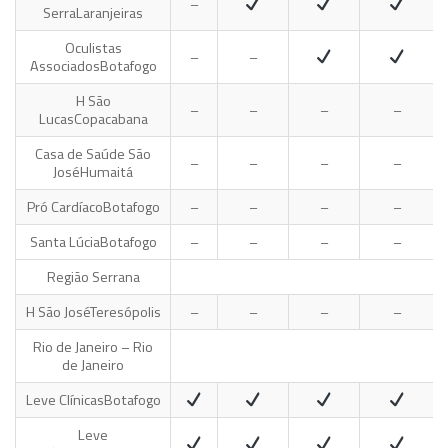
–
Serra
Laranjeiras
Oculistas
–
–
Associados
Botafogo
H São
–
–
–
–
Lucas
Copacabana
Casa de Saúde São
–
–
–
–
José
Humaitá
Pró Cardíaco
Botafogo
–
–
–
–
Santa Lúcia
Botafogo
–
–
–
–
Região Serrana
H São José
Teresópolis
–
–
–
–
Rio de Janeiro – Rio
de Janeiro
Leve Clínicas
Botafogo
Leve