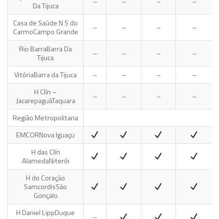
–
–
–
–
Da Tijuca
Casa de Saúde N S do
–
–
–
–
Carmo
Campo Grande
Rio Barra
Barra Da
–
–
–
–
Tijuca
Vitória
Barra da Tijuca
–
–
–
–
H Clín –
–
–
–
–
Jacarepaguá
Taquara
Região Metropolitana
EMCOR
Nova Iguaçu
H das Clín
Alameda
Niterói
H do Coração
Samcordis
São
Gonçalo
H Daniel Lipp
Duque
–