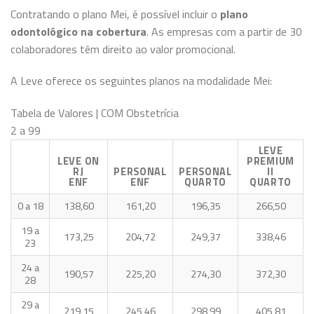
Contratando o plano Mei, é possível incluir o
plano
odontológico na cobertura
. As empresas com a partir de 30
colaboradores têm direito ao valor promocional.
A Leve oferece os seguintes planos na modalidade Mei:
Tabela de Valores | COM Obstetrícia
2 a 99
LEVE
LEVE ON
PREMIUM
RJ
PERSONAL
PERSONAL
II
ENF
ENF
QUARTO
QUARTO
0 a 18
138,60
161,20
196,35
266,50
19 a
173,25
204,72
249,37
338,46
23
24 a
190,57
225,20
274,30
372,30
28
29 a
219,15
245,46
298,99
405,81