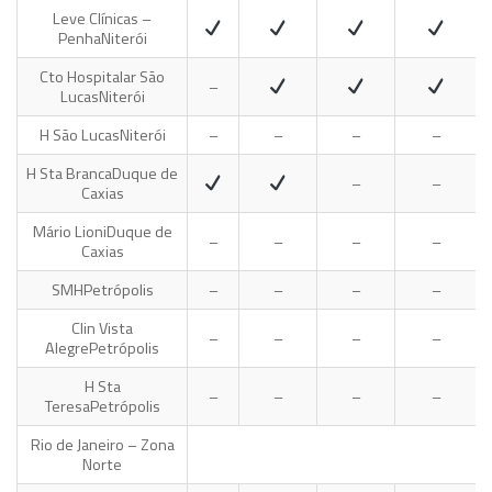
Leve Clínicas –
Penha
Niterói
Cto Hospitalar São
–
Lucas
Niterói
H São Lucas
Niterói
–
–
–
–
H Sta Branca
Duque de
–
–
Caxias
Mário Lioni
Duque de
–
–
–
–
Caxias
SMH
Petrópolis
–
–
–
–
Clin Vista
–
–
–
–
Alegre
Petrópolis
H Sta
–
–
–
–
Teresa
Petrópolis
Rio de Janeiro – Zona
Norte