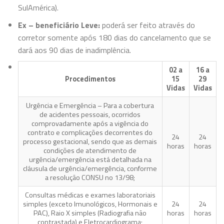
SulAmérica).
Ex – beneficiário Leve:
poderá ser feito através do
corretor somente após 180 dias do cancelamento que se
dará aos 90 dias de inadimplência.
02 a
16 a
Procedimentos
15
29
Vidas
Vidas
Urgência e Emergência – Para a cobertura
de acidentes pessoais, ocorridos
comprovadamente após a vigência do
contrato e complicações decorrentes do
24
24
processo gestacional, sendo que as demais
horas
horas
condições de atendimento de
urgência/emergência está detalhada na
cláusula de urgência/emergência, conforme
a resolução CONSU no 13/98;
Consultas médicas e exames laboratoriais
simples (exceto Imunológicos, Hormonais e
24
24
PAC), Raio X simples (Radiografia não
horas
horas
contrastada) e Eletrocardiograma;