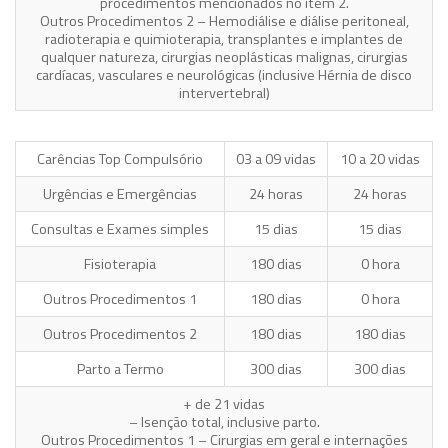
procedimentos mencionados no item 2.
Outros Procedimentos 2 – Hemodiálise e diálise peritoneal,
radioterapia e quimioterapia, transplantes e implantes de
qualquer natureza, cirurgias neoplásticas malignas, cirurgias
cardíacas, vasculares e neurológicas (inclusive Hérnia de disco
intervertebral)
Carências Top Compulsório
03 a 09 vidas
10 a 20 vidas
Urgências e Emergências
24 horas
24 horas
Consultas e Exames simples
15 dias
15 dias
Fisioterapia
180 dias
0 hora
Outros Procedimentos 1
180 dias
0 hora
Outros Procedimentos 2
180 dias
180 dias
Parto a Termo
300 dias
300 dias
+ de 21 vidas
– Isenção total, inclusive parto.
Outros Procedimentos 1 – Cirurgias em geral e internações