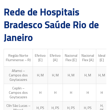
Rede de Hospitais
Bradesco Saúde Rio de
Janeiro
Região Norte
Efetivo
Efetivo
Nacional
Nacional
Ideal
Fluminense – RJ
[E]
[A]
Flex [E]
Flex [A]
[E]
Afamci –
Campos dos
H, M
H, M
H, M
H, M
H, M
Goytacazes
Ceplin –
Campos dos
H
H
H
H
H
Goytacazes
Clín São Lucas –
H,
H, PS
H, PS
H, PS
H, PS