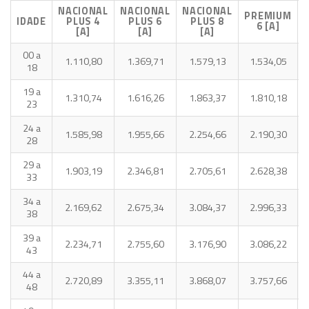
NACIONAL
NACIONAL
NACIONAL
PREMIUM
IDADE
PLUS 4
PLUS 6
PLUS 8
6 [A]
[A]
[A]
[A]
00 a
1.110,80
1.369,71
1.579,13
1.534,05
18
19 a
1.310,74
1.616,26
1.863,37
1.810,18
23
24 a
1.585,98
1.955,66
2.254,66
2.190,30
28
29 a
1.903,19
2.346,81
2.705,61
2.628,38
33
34 a
2.169,62
2.675,34
3.084,37
2.996,33
38
39 a
2.234,71
2.755,60
3.176,90
3.086,22
43
44 a
2.720,89
3.355,11
3.868,07
3.757,66
48