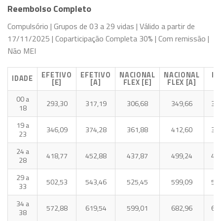
Reembolso Completo
Compulsório | Grupos de 03 a 29 vidas | Válido a partir de
17/11/2025 | Coparticipação Completa 30% | Com remissão |
Não MEI
EFETIVO
EFETIVO
NACIONAL
NACIONAL
ID
IDADE
[E]
[A]
FLEX [E]
FLEX [A]
[
00 a
293,30
317,19
306,68
349,66
30
18
19 a
346,09
374,28
361,88
412,60
36
23
24 a
418,77
452,88
437,87
499,24
44
28
29 a
502,53
543,46
525,45
599,09
52
33
34 a
572,88
619,54
599,01
682,96
60
38