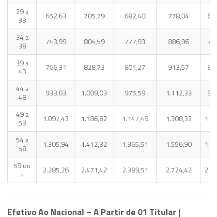
29 a
652,63
705,79
682,40
778,04
68
33
34 a
743,99
804,59
777,93
886,96
78
38
39 a
766,31
828,73
801,27
913,57
80
43
44 a
933,03
1.009,03
975,59
1.112,33
98
48
49 a
1.097,43
1.186,82
1.147,49
1.308,32
1.1
53
54 a
1.305,94
1.412,32
1.365,51
1.556,90
1.3
58
59 ou
2.285,26
2.471,42
2.389,51
2.724,42
2.4
+
Efetivo Ao Nacional – A Partir de 01 Titular |