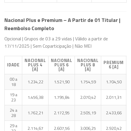
Nacional Plus e Premium – A Partir de 01 Titular |
Reembolso Completo
Opcional | Grupos de 03 a 29 vidas | Válido a partir de
17/11/2025 | Sem Coparticipação | Não MEI
NACIONAL
NACIONAL
NACIONAL
PREMIUM
IDADE
PLUS 4
PLUS 6
PLUS 8
6 [A]
[A]
[A]
[A]
00 a
1.234,22
1.521,90
1.754,59
1.704,50
18
19 a
1.456,38
1.795,84
2.070,42
2.011,31
23
24 a
1.762,21
2.172,95
2.505,19
2.433,66
28
29 a
2.114,67
2.607,56
3.006,25
2.920,42
33