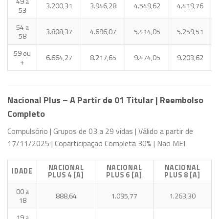
49 a
3.200,31
3.946,28
4.549,62
4.419,76
53
54 a
3.808,37
4.696,07
5.414,05
5.259,51
58
59 ou
6.664,27
8.217,65
9.474,05
9.203,62
+
Nacional Plus – A Partir de 01 Titular | Reembolso
Completo
Compulsório | Grupos de 03 a 29 vidas | Válido a partir de
17/11/2025 | Coparticipação Completa 30% | Não MEI
NACIONAL
NACIONAL
NACIONAL
IDADE
PLUS 4 [A]
PLUS 6 [A]
PLUS 8 [A]
00 a
888,64
1.095,77
1.263,30
18
19 a