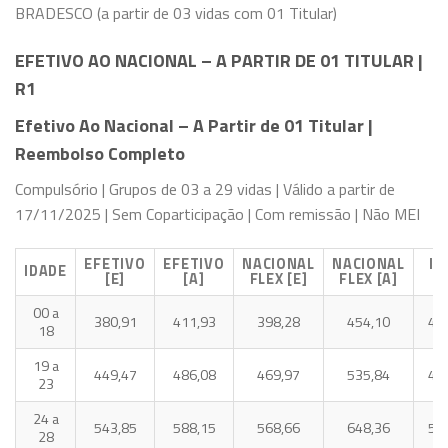
BRADESCO (a partir de 03 vidas com 01 Titular)
EFETIVO AO NACIONAL – A PARTIR DE 01 TITULAR |
R1
Efetivo Ao Nacional – A Partir de 01 Titular |
Reembolso Completo
Compulsório | Grupos de 03 a 29 vidas | Válido a partir de
17/11/2025 | Sem Coparticipação | Com remissão | Não MEI
EFETIVO
EFETIVO
NACIONAL
NACIONAL
ID
IDADE
[E]
[A]
FLEX [E]
FLEX [A]
[
00 a
380,91
411,93
398,28
454,10
40
18
19 a
449,47
486,08
469,97
535,84
47
23
24 a
543,85
588,15
568,66
648,36
57
28