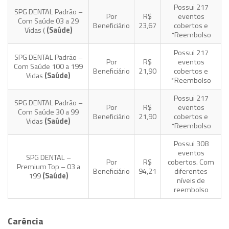
Possui 217
SPG DENTAL Padrão –
Por
R$
eventos
Com Saúde 03 a 29
Beneficiário
23,67
cobertos e
Vidas (
(Saúde)
*Reembolso
Possui 217
SPG DENTAL Padrão –
Por
R$
eventos
Com Saúde 100 a 199
Beneficiário
21,90
cobertos e
Vidas
(Saúde)
*Reembolso
Possui 217
SPG DENTAL Padrão –
Por
R$
eventos
Com Saúde 30 a 99
Beneficiário
21,90
cobertos e
Vidas
(Saúde)
*Reembolso
Possui 308
eventos
SPG DENTAL –
Por
R$
cobertos. Com
Premium Top – 03 a
Beneficiário
94,21
diferentes
199
(Saúde)
níveis de
reembolso
Carência