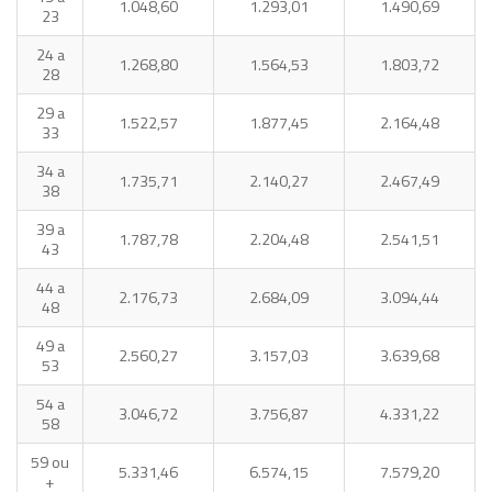
1.048,60
1.293,01
1.490,69
23
24 a
1.268,80
1.564,53
1.803,72
28
29 a
1.522,57
1.877,45
2.164,48
33
34 a
1.735,71
2.140,27
2.467,49
38
39 a
1.787,78
2.204,48
2.541,51
43
44 a
2.176,73
2.684,09
3.094,44
48
49 a
2.560,27
3.157,03
3.639,68
53
54 a
3.046,72
3.756,87
4.331,22
58
59 ou
5.331,46
6.574,15
7.579,20
+