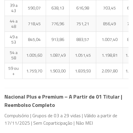
39 a
590,07
638,13
616,98
703,45
62
43
44 a
718,45
776,96
751,21
856,49
75
48
49 a
845,04
913,86
883,57
1.007,40
88
53
54 a
1.005,60
1.087,49
1.051,45
1.198,81
1.0
58
59 ou
1.759,70
1.903,00
1.839,93
2.097,80
1.8
+
Nacional Plus e Premium – A Partir de 01 Titular |
Reembolso Completo
Compulsório | Grupos de 03 a 29 vidas | Válido a partir de
17/11/2025 | Sem Coparticipação | Não MEI