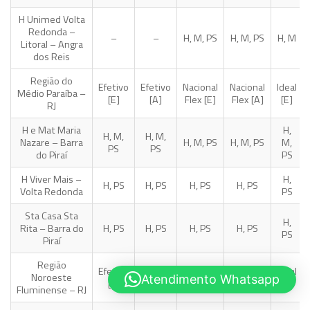
H Unimed Volta
Redonda –
–
–
H, M, PS
H, M, PS
H, M
Litoral – Angra
dos Reis
Região do
Efetivo
Efetivo
Nacional
Nacional
Ideal
Médio Paraíba –
[E]
[A]
Flex [E]
Flex [A]
[E]
RJ
H e Mat Maria
H,
H, M,
H, M,
Nazare – Barra
H, M, PS
H, M, PS
M,
PS
PS
do Piraí
PS
H Viver Mais –
H,
H, PS
H, PS
H, PS
H, PS
Volta Redonda
PS
Sta Casa Sta
H,
Rita – Barra do
H, PS
H, PS
H, PS
H, PS
PS
Piraí
Região
Efetivo
Efetivo
Nacional
Nacional
Ideal
Noroeste
Atendimento Whatsapp
[E]
[A]
Flex [E]
Flex [A]
[E]
Fluminense – RJ