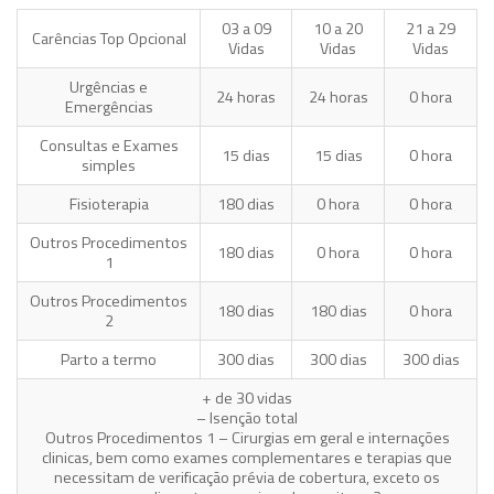
03 a 09
10 a 20
21 a 29
Carências Top Opcional
Vidas
Vidas
Vidas
Urgências e
24 horas
24 horas
0 hora
Emergências
Consultas e Exames
15 dias
15 dias
0 hora
simples
Fisioterapia
180 dias
0 hora
0 hora
Outros Procedimentos
180 dias
0 hora
0 hora
1
Outros Procedimentos
180 dias
180 dias
0 hora
2
Parto a termo
300 dias
300 dias
300 dias
+ de 30 vidas
– Isenção total
Outros Procedimentos 1 – Cirurgias em geral e internações
clinicas, bem como exames complementares e terapias que
necessitam de verificação prévia de cobertura, exceto os