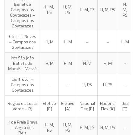
Benef de
H,
H, M,
H, M,
Campos dos
H, M, PS
H, M, PS
M,
PS
PS
Goytacazes –
PS
Campos dos
Goytacazes
Clín Lilia Neves
– Campos dos
H, M
H, M
–
–
H, M
Goytacazes
Irm São João
Batista de
H, M
H, M
H, M
H, M
–
Macaé – Macaé
Centrocor –
Campos dos
–
–
H, PS
H, PS
–
Goytacazes
Região da Costa
Efetivo
Efetivo
Nacional
Nacional
Ideal
Verde – RJ
[E]
[A]
Flex [E]
Flex [A]
[E]
H de Praia Brava
H, M,
H, M,
– Angra dos
H, M, PS
H, M, PS
–
PS
PS
Reis