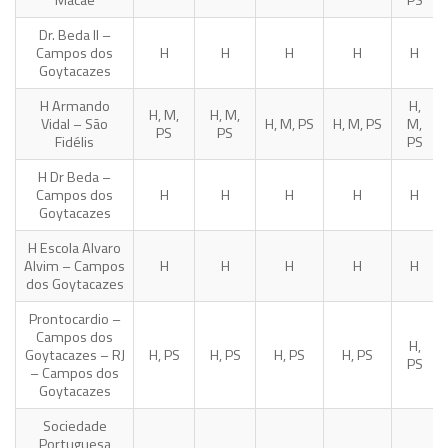
Macaé
PS
Dr. Beda II –
Campos dos
H
H
H
H
H
Goytacazes
H Armando
H,
H, M,
H, M,
Vidal – São
H, M, PS
H, M, PS
M,
PS
PS
Fidélis
PS
H Dr Beda –
Campos dos
H
H
H
H
H
Goytacazes
H Escola Alvaro
Alvim – Campos
H
H
H
H
H
dos Goytacazes
Prontocardio –
Campos dos
H,
Goytacazes – RJ
H, PS
H, PS
H, PS
H, PS
PS
– Campos dos
Goytacazes
Sociedade
Portuguesa