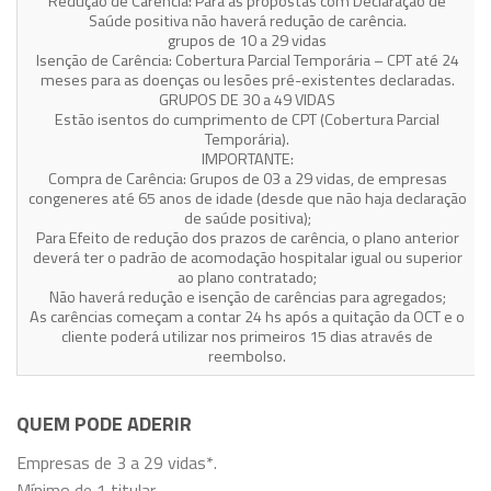
Redução de Carência: Para as propostas com Declaração de
Saúde positiva não haverá redução de carência.
grupos de 10 a 29 vidas
Isenção de Carência: Cobertura Parcial Temporária – CPT até 24
meses para as doenças ou lesões pré-existentes declaradas.
GRUPOS DE 30 a 49 VIDAS
Estão isentos do cumprimento de CPT (Cobertura Parcial
Temporária).
IMPORTANTE:
Compra de Carência: Grupos de 03 a 29 vidas, de empresas
congeneres até 65 anos de idade (desde que não haja declaração
de saúde positiva);
Para Efeito de redução dos prazos de carência, o plano anterior
deverá ter o padrão de acomodação hospitalar igual ou superior
ao plano contratado;
Não haverá redução e isenção de carências para agregados;
As carências começam a contar 24 hs após a quitação da OCT e o
cliente poderá utilizar nos primeiros 15 dias através de
reembolso.
QUEM PODE ADERIR
Empresas de 3 a 29 vidas*.
Mínimo de 1 titular.