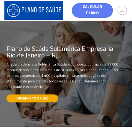
Skip
CALCULAR
to
PLANO
content
Plano de Saúde Sulamérica Empresarial
Rio de Janeiro – RJ
A rede credenciada SulAmérica Saúde é composta por mais de 22.000
referenciados, entre eles mais de 16.000 clínicas e consultórios, 2.700
centros diagnósticos, 1.400 hospitais e muito mais opções de
atendimento para atender todos os seus benedicionários com
qualidade e excelência.
ORÇAMENTO ONLINE