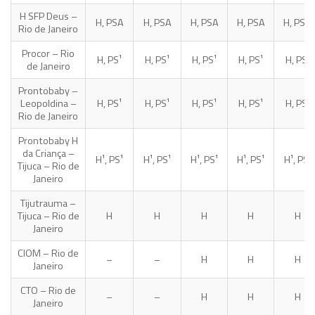
H SFP Deus –
H, PSA
H, PSA
H, PSA
H, PSA
H, PSA
Rio de Janeiro
Procor – Rio
H, PS¹
H, PS¹
H, PS¹
H, PS¹
H, PS¹
de Janeiro
Prontobaby –
Leopoldina –
H, PS¹
H, PS¹
H, PS¹
H, PS¹
H, PS¹
Rio de Janeiro
Prontobaby H
da Criança –
H¹, PS¹
H¹, PS¹
H¹, PS¹
H¹, PS¹
H¹, PS¹
Tijuca – Rio de
Janeiro
Tijutrauma –
Tijuca – Rio de
H
H
H
H
H
Janeiro
CIOM – Rio de
–
–
H
H
H
Janeiro
CTO – Rio de
–
–
H
H
H
Janeiro