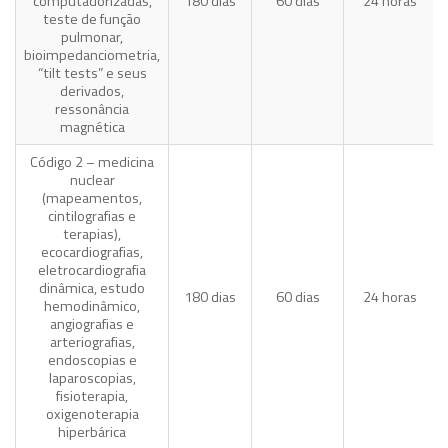
computadorizadas,
180 dias
60 dias
24 horas
teste de função
pulmonar,
bioimpedanciometria,
“tilt tests” e seus
derivados,
ressonância
magnética
Código 2 – medicina
nuclear
(mapeamentos,
cintilografias e
terapias),
ecocardiografias,
eletrocardiografia
dinâmica, estudo
180 dias
60 dias
24 horas
hemodinâmico,
angiografias e
arteriografias,
endoscopias e
laparoscopias,
fisioterapia,
oxigenoterapia
hiperbárica