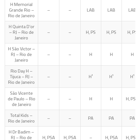
H Memorial
Grande Rio –
–
–
LAB
LAB
LAB
Rio de Janeiro
H Quinta D’or
– RJ – Rio de
–
–
H, PS
H, PS
H, PS
Janeiro
H São Victor –
RJ – Rio de
–
–
H
H
H
Janeiro
Rio Day H –
Tijuca – RJ –
–
–
H¹
H¹
H¹
Rio de Janeiro
São Vicente
de Paulo – Rio
–
–
H
H
H, PSA
de Janeiro
Total Kids –
–
–
PA
PA
PA
Rio de Janeiro
H Dr Badim –
RJ – Rio de
H, PSA
H, PSA
–
H, PSA
H, PSA