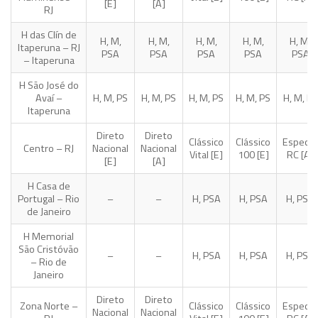
[E]
[A]
RJ
H das Clín de
H, M,
H, M,
H, M,
H, M,
H, M,
Itaperuna – RJ
PSA
PSA
PSA
PSA
PSA
– Itaperuna
H São José do
Avaí –
H, M, PS
H, M, PS
H, M, PS
H, M, PS
H, M, PS
Itaperuna
Direto
Direto
Clássico
Clássico
Especial
Centro – RJ
Nacional
Nacional
Vital [E]
100 [E]
RC [A]
[E]
[A]
H Casa de
Portugal – Rio
–
–
H, PSA
H, PSA
H, PSA
de Janeiro
H Memorial
São Cristóvão
–
–
H, PSA
H, PSA
H, PSA
– Rio de
Janeiro
Direto
Direto
Zona Norte –
Clássico
Clássico
Especial
Nacional
Nacional