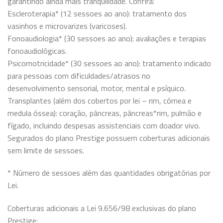
garantindo ainda mais tranquilidade. Confira:
Escleroterapia* (12 sessoes ao ano): tratamento dos
vasinhos e microvarizes (varicoses).
Fonoaudiologia* (30 sessoes ao ano): avaliações e terapias
fonoaudiológicas.
Psicomotricidade* (30 sessoes ao ano): tratamento indicado
para pessoas com dificuldades/atrasos no
desenvolvimento sensorial, motor, mental e psíquico.
Transplantes (além dos cobertos por lei – rim, córnea e
medula óssea): coração, pâncreas, pâncreas*rim, pulmão e
fígado, incluindo despesas assistenciais com doador vivo.
Segurados do plano Prestige possuem coberturas adicionais
sem limite de sessoes.
* Número de sessoes além das quantidades obrigatórias por
Lei.
Coberturas adicionais a Lei 9.656/98 exclusivas do plano
Prestige: