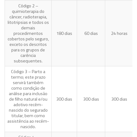
Código 2 –
quimioterapia do
câncer, radioterapia,
litotripsias e todos os
demais
procedimentos
180 dias
60 dias
24 horas
cobertos pelo seguro,
exceto os descritos
para os grupos de
carência
subsequentes.
Código 3 – Parto a
termo; este prazo
servirá também
como condição de
análise para inclusão
de filho natural e/ou
300 dias
300 dias
300 dias
adotivo recém-
nascido do segurado
titular, bem como
assistência ao recém-
nascido.