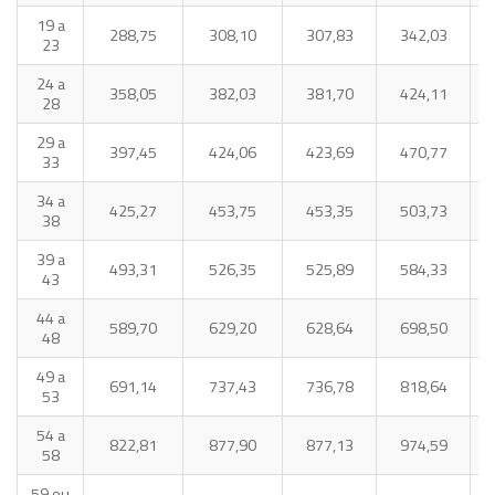
19 a
288,75
308,10
307,83
342,03
23
24 a
358,05
382,03
381,70
424,11
28
29 a
397,45
424,06
423,69
470,77
33
34 a
425,27
453,75
453,35
503,73
38
39 a
493,31
526,35
525,89
584,33
43
44 a
589,70
629,20
628,64
698,50
48
49 a
691,14
737,43
736,78
818,64
53
54 a
822,81
877,90
877,13
974,59
1
58
59 ou