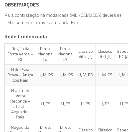
OBSERVAÇÕES
Para contratação na modalidade (MEI/CEI/DECA) deverá ser
feito somente através da tabela Flex.
Rede Credenciada
Região da
Direto
Direto
Clássico
Clássico
Especial
Costa Verde –
Nacional
Nacional
Vital [E]
100 [E]
RC [A]
RJ
[E]
[A]
H de Praia
Brava – Angra
H, M, PS
H, M, PS
H, M, PS
H, M, PS
H, M, PS
dos Reis
H Unimed
Volta
Redonda –
H, PS
H, PS
H, PS
H, PS
H, PS
Litoral –
Angra dos
Reis
Região do
Direto
Direto
Clássico
Clássico
Especial