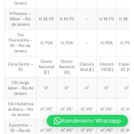
Janeiro
H Pasteur –
Méier – Rio
H, M, PS
H, M, PS
–
H, M, PS
H, M, PS
de Janeiro
Sta
Therezinha –
H, PSA
H, PSA
–
H, PSA
H, PSA
RJ – Rio de
Janeiro
Direto
Direto
Zona Oeste –
Clássico
Clássico
Especial
Nacional
Nacional
RJ
Vital [E]
100 [E]
RC [A]
[E]
[A]
Clín Jorge
Jaber – Rio de
H¹
H¹
H¹
H¹
H¹
Janeiro
Clín Pediátrica
da Barra – Rio
H¹, PS¹
H¹, PS¹
H¹, PS¹
H¹, PS¹
H¹, PS¹
de Janeiro
Atendimento Whatsapp
Eyecenter –
RJ – Rio de
H¹, PS¹
H¹, PS¹
H¹, PS¹
H¹, PS¹
H¹, PS¹