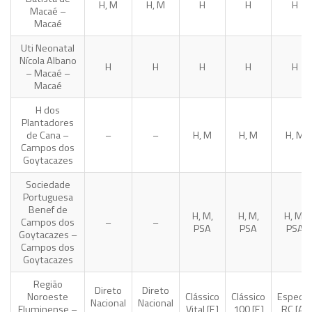
H, M
H, M
H
H
H
Macaé –
Macaé
Uti Neonatal
Nícola Albano
H
H
H
H
H
– Macaé –
Macaé
H dos
Plantadores
de Cana –
–
–
H, M
H, M
H, M
Campos dos
Goytacazes
Sociedade
Portuguesa
Benef de
H, M,
H, M,
H, M,
Campos dos
–
–
PSA
PSA
PSA
Goytacazes –
Campos dos
Goytacazes
Região
Direto
Direto
Noroeste
Clássico
Clássico
Especial
Nacional
Nacional
Fluminense –
Vital [E]
100 [E]
RC [A]