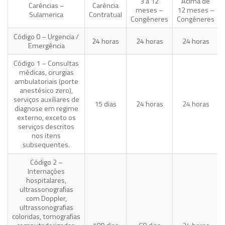
3 a 12
Acima de
Carências –
Carência
meses –
12 meses –
Sulamerica
Contratual
Congêneres
Congêneres
Código 0 – Urgencia /
24 horas
24 horas
24 horas
Emergência
Código 1 – Consultas
médicas, cirurgias
ambulatoriais (porte
anestésico zero),
serviços auxiliares de
15 dias
24 horas
24 horas
diagnose em regime
externo, exceto os
serviços descritos
nos itens
subsequentes.
Código 2 –
Internações
hospitalares,
ultrassonografias
com Doppler,
ultrassonografias
coloridas, tomografias