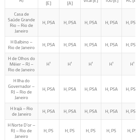
RJ
Vital [E]
100 [E]
RC [A]
[E]
[A]
Casa de
Saúde Grande
H, PSA
H, PSA
H, PSA
H, PSA
H, PSA
Rio – Rio de
Janeiro
H Balbino –
H, PSA
H, PSA
H, PSA
H, PSA
H, PSA
Rio de Janeiro
H de Olhos do
Méier – RJ –
H¹
H¹
H¹
H¹
H¹
Rio de Janeiro
H Ilha do
Governador –
H, PSA
H, PSA
H, PSA
H, PSA
H, PSA
RJ – Rio de
Janeiro
H Irajá – Rio
H, PSA
H, PSA
H, PSA
H, PSA
H, PSA
de Janeiro
H Norte D’or –
RJ – Rio de
H, PS
H, PS
H, PS
H, PS
H, PS
Janeiro