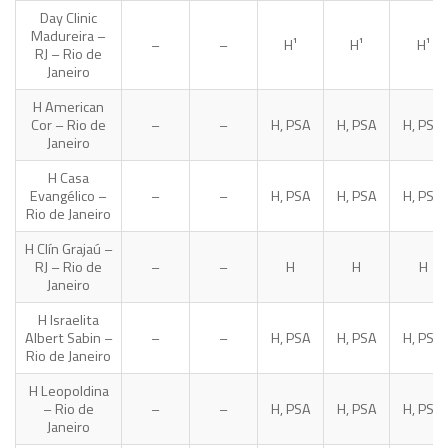
Day Clinic
Madureira –
–
–
H¹
H¹
H¹
RJ – Rio de
Janeiro
H American
Cor – Rio de
–
–
H, PSA
H, PSA
H, PSA
Janeiro
H Casa
Evangélico –
–
–
H, PSA
H, PSA
H, PSA
Rio de Janeiro
H Clín Grajaú –
RJ – Rio de
–
–
H
H
H
Janeiro
H Israelita
Albert Sabin –
–
–
H, PSA
H, PSA
H, PSA
Rio de Janeiro
H Leopoldina
– Rio de
–
–
H, PSA
H, PSA
H, PSA
Janeiro