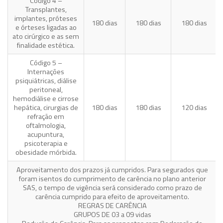
Código 4 –
Transplantes,
implantes, próteses
180 dias
180 dias
180 dias
e órteses ligadas ao
ato cirúrgico e as sem
finalidade estética.
Código 5 –
Internações
psiquiátricas, diálise
peritoneal,
hemodiálise e cirrose
hepática, cirurgias de
180 dias
180 dias
120 dias
refração em
oftalmologia,
acupuntura,
psicoterapia e
obesidade mórbida.
Aproveitamento dos prazos já cumpridos. Para segurados que
foram isentos do cumprimento de carência no plano anterior
SAS, o tempo de vigência será considerado como prazo de
carência cumprido para efeito de aproveitamento.
REGRAS DE CARÊNCIA
GRUPOS DE 03 a 09 vidas