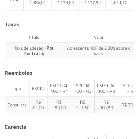
1.386,01
1.478,83
1.477,52
1.641,70
1
+
Taxas
Título
Valor
Taxa de adesão: (
Por
Acrescentar IOF de 2,38% sobre o
Contrato
)
valor
Reembolso
ESPECIAL
ESPECIAL
ESPECIAL
EXECUTI
Tipo
EXATO
100 – R1
100 – R2
100 – R3
– R1
R$
R$
R$
R$
Consultas
R$ 337,5
81,00
153,00
211,50
301,50
Carência