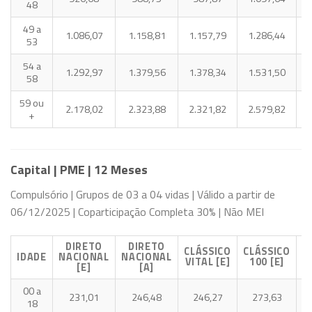
48
49 a
1.086,07
1.158,81
1.157,79
1.286,44
1
53
54 a
1.292,97
1.379,56
1.378,34
1.531,50
1
58
59 ou
2.178,02
2.323,88
2.321,82
2.579,82
2
+
Capital | PME | 12 Meses
Compulsório | Grupos de 03 a 04 vidas | Válido a partir de
06/12/2025 | Coparticipação Completa 30% | Não MEI
DIRETO
DIRETO
CLÁSSICO
CLÁSSICO
E
IDADE
NACIONAL
NACIONAL
VITAL [E]
100 [E]
[E]
[A]
00 a
231,01
246,48
246,27
273,63
18