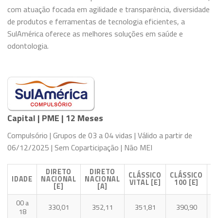
com atuação focada em agilidade e transparência, diversidade
de produtos e ferramentas de tecnologia eficientes, a
SulAmérica oferece as melhores soluções em saúde e
odontologia.
Capital | PME | 12 Meses
Compulsório | Grupos de 03 a 04 vidas | Válido a partir de
06/12/2025 | Sem Coparticipação | Não MEI
DIRETO
DIRETO
CLÁSSICO
CLÁSSICO
E
IDADE
NACIONAL
NACIONAL
VITAL [E]
100 [E]
[E]
[A]
00 a
330,01
352,11
351,81
390,90
18