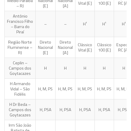
Médio Paraíba
Nacional
Nacional
Vital [E]
100 [E]
RC [A]
– RJ
[E]
[A]
Antônio
Francisco Filho
–
–
H¹
H¹
H¹
– Barra do
Piraí
Região Norte
Direto
Direto
Clássico
Clássico
Especial
Fluminense –
Nacional
Nacional
Vital [E]
100 [E]
RC [A]
RJ
[E]
[A]
Ceplin –
Campos dos
H
H
H
H
H
Goytacazes
H Armando
Vidal – São
H, M, PS
H, M, PS
H, M, PS
H, M, PS
H, M, PS
Fidélis
H Dr Beda –
Campos dos
H, PSA
H, PSA
H, PSA
H, PSA
H, PSA
Goytacazes
Irm São João
Batista de