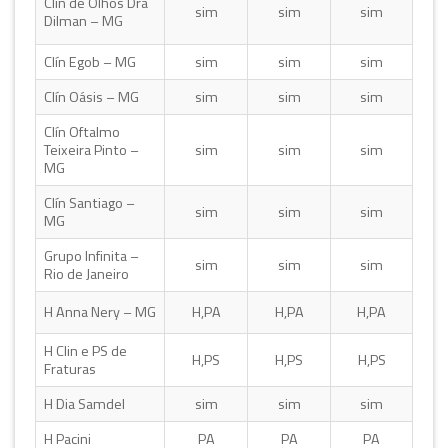
Clín de Olhos Dra
sim
sim
sim
Dilman – MG
Clín Egob – MG
sim
sim
sim
Clín Oásis – MG
sim
sim
sim
Clín Oftalmo
Teixeira Pinto –
sim
sim
sim
MG
Clín Santiago –
sim
sim
sim
MG
Grupo Infinita –
sim
sim
sim
Rio de Janeiro
H Anna Nery – MG
H,PA
H,PA
H,PA
H Clin e PS de
H,PS
H,PS
H,PS
Fraturas
H Dia Samdel
sim
sim
sim
H Pacini
PA
PA
PA