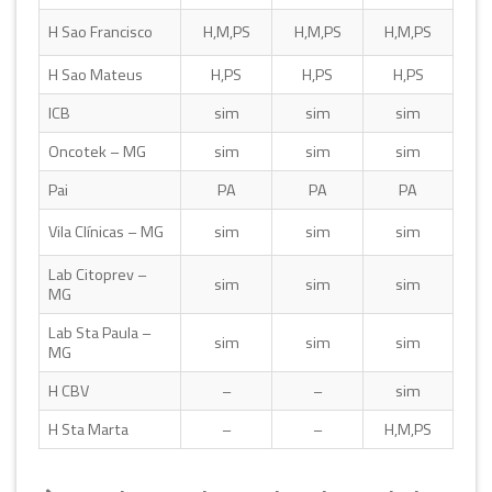
H Sao Francisco
H,M,PS
H,M,PS
H,M,PS
H Sao Mateus
H,PS
H,PS
H,PS
ICB
sim
sim
sim
Oncotek – MG
sim
sim
sim
Pai
PA
PA
PA
Vila Clínicas – MG
sim
sim
sim
Lab Citoprev –
sim
sim
sim
MG
Lab Sta Paula –
sim
sim
sim
MG
H CBV
–
–
sim
H Sta Marta
–
–
H,M,PS