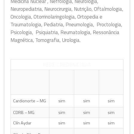
Medicina Nuclear , Nefrologia, Neurologia,
Neuropediatria, Neurocirurgia, Nutrição, Oftalmologia,
Oncologia, Otorrinolaringologia, Ortopedia e
Traumatologia, Pediatria, Pneumologia, Proctologia,
Psicologia, Psiquiatria, Reumatologia, Ressonância
Magnética, Tomografia, Urologia.
REDE CREDENCIADA
Sim
Sim
Sim
Exato
Certo
Clássico
Enf
Enf
Apto
Cardionorte – MG
sim
sim
sim
CDRB – MG
sim
sim
sim
Clín Aydar
sim
sim
sim