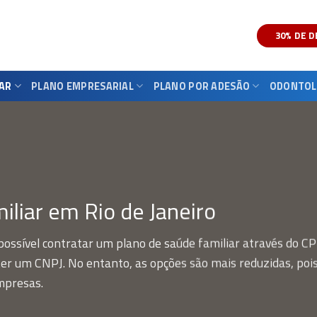
30% DE 
IAR
PLANO EMPRESARIAL
PLANO POR ADESÃO
ODONTOL
iliar em Rio de Janeiro
possível contratar um plano de saúde familiar através do CPF
o ter um CNPJ. No entanto, as opções são mais reduzidas, poi
mpresas.