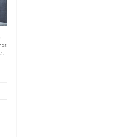
a
nos
 .
e