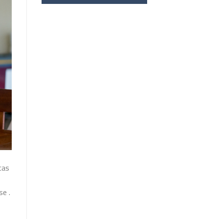
cas
se .