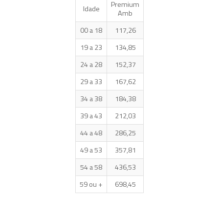
Premium
Idade
Amb
00 a 18
117,26
19 a 23
134,85
24 a 28
152,37
29 a 33
167,62
34 a 38
184,38
39 a 43
212,03
44 a 48
286,25
49 a 53
357,81
54 a 58
436,53
59 ou +
698,45