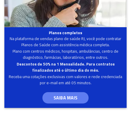
Planos completos
Na plataforma de vendas plano de saúde RJ, você pode contratar
Planos de Saúde com assistência médica completa.
Plano com centros médicos, hospitais, ambulâncias, centro de
diagnóstico, farmácias, laboratórios, entre outros.
Descontos de 50% na 1 Mensalidade. Para contratos
finalizados até o último dia do mês.
Receba uma cotações exclusivas com valores e rede credenciada
por e-mail em até 05 minutos.
SAIBA MAIS