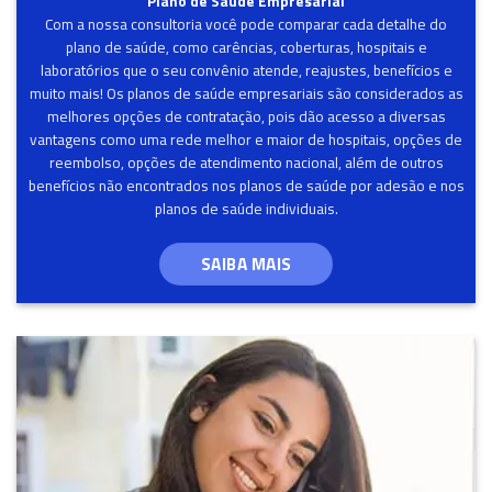
Plano de Saúde Empresarial
Com a nossa consultoria você pode comparar cada detalhe do
plano de saúde, como carências, coberturas, hospitais e
laboratórios que o seu convênio atende, reajustes, benefícios e
muito mais! Os planos de saúde empresariais são considerados as
melhores opções de contratação, pois dão acesso a diversas
vantagens como uma rede melhor e maior de hospitais, opções de
reembolso, opções de atendimento nacional, além de outros
benefícios não encontrados nos planos de saúde por adesão e nos
planos de saúde individuais.
SAIBA MAIS