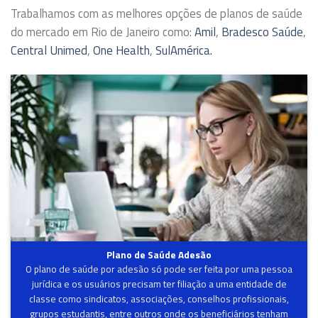
Trabalhamos com as melhores opções de planos de saúde
do mercado em Rio de Janeiro como:
Amil
,
Bradesco Saúde
,
Central Unimed
,
One Health
,
SulAmérica.
Plano de Saúde Adesão
O plano de saúde por adesão só pode ser feita por uma pessoa
jurídica e os usuários precisam ter filiação a uma entidade de
classe como sindicatos, associações, conselhos profissionais,
grupos estudantis, entre outros onde os beneficiários tenham