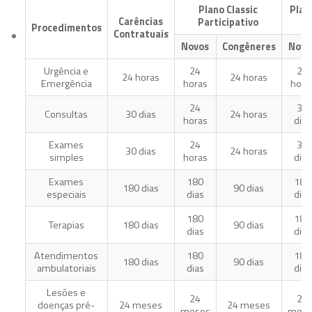
Plano Classic
Plan
Carências
Participativo
Co
Procedimentos
Contratuais
Novos
Congêneres
Novo
Urgência e
24
24
24 horas
24 horas
Emergência
horas
hora
24
30
Consultas
30 dias
24 horas
horas
dias
Exames
24
30
30 dias
24 horas
simples
horas
dias
Exames
180
180
180 dias
90 dias
especiais
dias
dias
180
180
Terapias
180 dias
90 dias
dias
dias
Atendimentos
180
180
180 dias
90 dias
ambulatoriais
dias
dias
Lesões e
24
24
doenças pré-
24 meses
24 meses
meses
mese