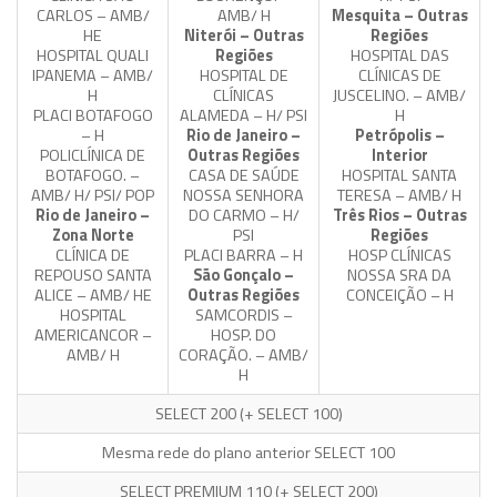
CARLOS – AMB/
AMB/ H
Mesquita – Outras
HE
Niterói – Outras
Regiões
HOSPITAL QUALI
Regiões
HOSPITAL DAS
IPANEMA – AMB/
HOSPITAL DE
CLÍNICAS DE
H
CLÍNICAS
JUSCELINO. – AMB/
PLACI BOTAFOGO
ALAMEDA – H/ PSI
H
– H
Rio de Janeiro –
Petrópolis –
POLICLÍNICA DE
Outras Regiões
Interior
BOTAFOGO. –
CASA DE SAÚDE
HOSPITAL SANTA
AMB/ H/ PSI/ POP
NOSSA SENHORA
TERESA – AMB/ H
Rio de Janeiro –
DO CARMO – H/
Três Rios – Outras
Zona Norte
PSI
Regiões
CLÍNICA DE
PLACI BARRA – H
HOSP CLÍNICAS
REPOUSO SANTA
São Gonçalo –
NOSSA SRA DA
ALICE – AMB/ HE
Outras Regiões
CONCEIÇÃO – H
HOSPITAL
SAMCORDIS –
AMERICANCOR –
HOSP. DO
AMB/ H
CORAÇÃO. – AMB/
H
SELECT 200
(+ SELECT 100)
Mesma rede do plano anterior SELECT 100
SELECT PREMIUM 110
(+ SELECT 200)