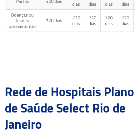
Partos
300 dias
dias
dias
dias
dias
d
Doenças ou
720
720
720
720
lesões
720 dias
dias
dias
dias
dias
d
preexistentes
Rede de Hospitais Plano
de Saúde Select Rio de
Janeiro