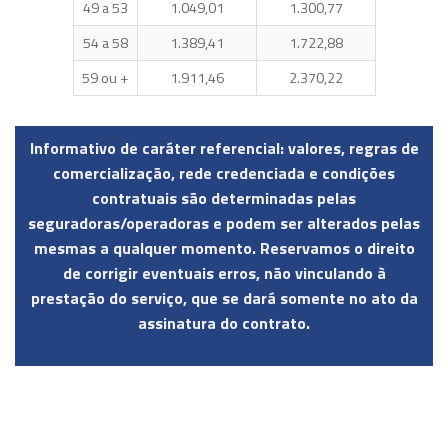
49 a 53
1.049,01
1.300,77
54 a 58
1.389,41
1.722,88
59 ou +
1.911,46
2.370,22
Informativo de caráter referencial: valores, regras de
comercialização, rede credenciada e condições
contratuais são determinadas pelas
seguradoras/operadoras e podem ser alterados pelas
mesmas a qualquer momento. Reservamos o direito
de corrigir eventuais erros, não vinculando à
prestação do serviço, que se dará somente no ato da
assinatura do contrato.