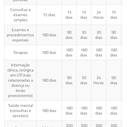
Consultas e
15
15
24
15
exames
15 dias
dias
dias
Horas
dias
d
simples
Exames e
90
30
30
90
procedimentos
180 dias
dias
dias
dias
dias
d
especiais
180
180
180
180
Terapias
180 dias
dias
dias
dias
dias
d
Internação
clínica, cirúrgica
em UTI (não
90
30
24
90
relacionadas a
180 dias
dias
dias
Horas
dias
d
doença ou
lesão
preexistente)
Saúde mental
180
180
180
180
(consultas e
180 dias
dias
dias
dias
dias
d
sessões)
300
300
300
300