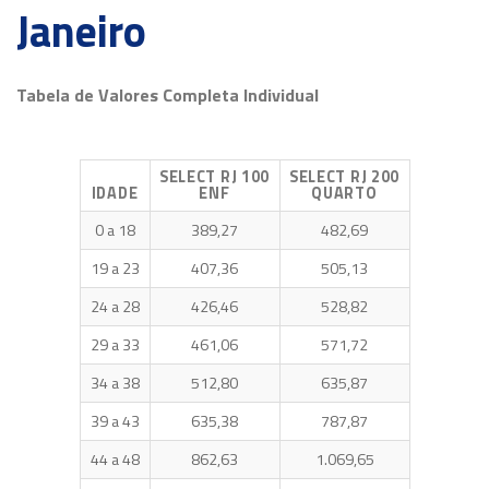
Janeiro
Tabela de Valores
Completa
Individual
SELECT RJ 100
SELECT RJ 200
IDADE
ENF
QUARTO
0 a 18
389,27
482,69
19 a 23
407,36
505,13
24 a 28
426,46
528,82
29 a 33
461,06
571,72
34 a 38
512,80
635,87
39 a 43
635,38
787,87
44 a 48
862,63
1.069,65