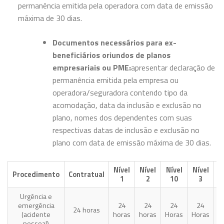
permanência emitida pela operadora com data de emissão
máxima de 30 dias.
Documentos necessários para ex-
beneficiários oriundos de planos
empresariais ou PME:
apresentar declaração de
permanência emitida pela empresa ou
operadora/seguradora contendo tipo da
acomodação, data da inclusão e exclusão no
plano, nomes dos dependentes com suas
respectivas datas de inclusão e exclusão no
plano com data de emissão máxima de 30 dias.
Nível
Nível
Nível
Nível
N
Procedimento
Contratual
1
2
10
3
Urgência e
emergência
24
24
24
24
24 horas
(acidente
horas
horas
Horas
Horas
H
pessoal)