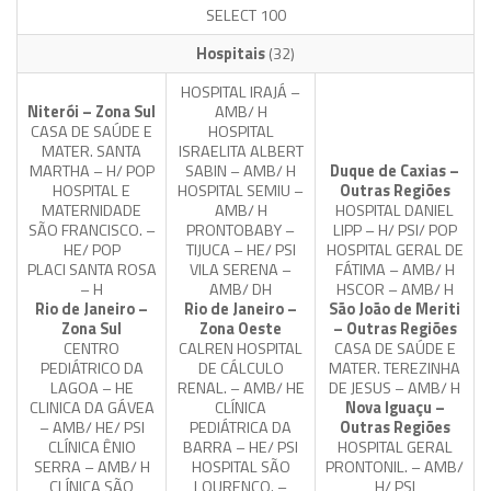
SELECT 100
Hospitais
(32)
HOSPITAL IRAJÁ –
Niterói – Zona Sul
AMB/ H
CASA DE SAÚDE E
HOSPITAL
MATER. SANTA
ISRAELITA ALBERT
MARTHA – H/ POP
SABIN – AMB/ H
Duque de Caxias –
HOSPITAL E
HOSPITAL SEMIU –
Outras Regiões
MATERNIDADE
AMB/ H
HOSPITAL DANIEL
SÃO FRANCISCO. –
PRONTOBABY –
LIPP – H/ PSI/ POP
HE/ POP
TIJUCA – HE/ PSI
HOSPITAL GERAL DE
PLACI SANTA ROSA
VILA SERENA –
FÁTIMA – AMB/ H
– H
AMB/ DH
HSCOR – AMB/ H
Rio de Janeiro –
Rio de Janeiro –
São João de Meriti
Zona Sul
Zona Oeste
– Outras Regiões
CENTRO
CALREN HOSPITAL
CASA DE SAÚDE E
PEDIÁTRICO DA
DE CÁLCULO
MATER. TEREZINHA
LAGOA – HE
RENAL. – AMB/ HE
DE JESUS – AMB/ H
CLINICA DA GÁVEA
CLÍNICA
Nova Iguaçu –
– AMB/ HE/ PSI
PEDIÁTRICA DA
Outras Regiões
CLÍNICA ÊNIO
BARRA – HE/ PSI
HOSPITAL GERAL
SERRA – AMB/ H
HOSPITAL SÃO
PRONTONIL. – AMB/
CLÍNICA SÃO
LOURENÇO. –
H/ PSI