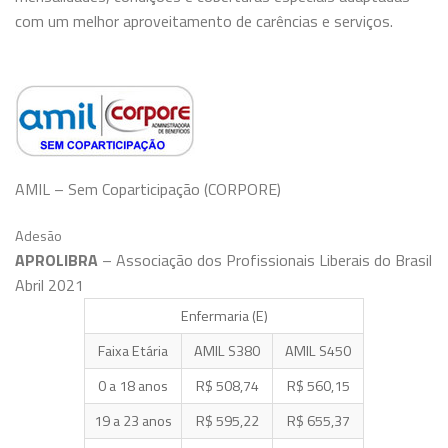
com um melhor aproveitamento de carências e serviços.
AMIL – Sem Coparticipação (CORPORE)
Adesão
APROLIBRA
– Associação dos Profissionais Liberais do Brasil
Abril 2021
Enfermaria (E)
Faixa Etária
AMIL S380
AMIL S450
0 a 18 anos
R$ 508,74
R$ 560,15
19 a 23 anos
R$ 595,22
R$ 655,37