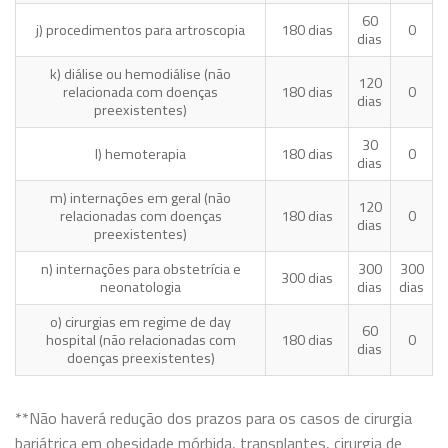
60
j) procedimentos para artroscopia
180 dias
0
dias
k) diálise ou hemodiálise (não
120
relacionada com doenças
180 dias
0
dias
preexistentes)
30
l) hemoterapia
180 dias
0
dias
m) internações em geral (não
120
relacionadas com doenças
180 dias
0
dias
preexistentes)
n) internações para obstetrícia e
300
300
300 dias
neonatologia
dias
dias
o) cirurgias em regime de day
60
hospital (não relacionadas com
180 dias
0
dias
doenças preexistentes)
**Não haverá redução dos prazos para os casos de cirurgia
bariátrica em obesidade mórbida, transplantes, cirurgia de