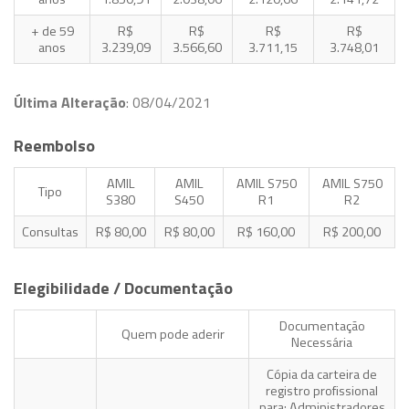
+ de 59
R$
R$
R$
R$
anos
3.239,09
3.566,60
3.711,15
3.748,01
Última Alteração
: 08/04/2021
Reembolso
AMIL
AMIL
AMIL S750
AMIL S750
Tipo
S380
S450
R1
R2
Consultas
R$ 80,00
R$ 80,00
R$ 160,00
R$ 200,00
Elegibilidade / Documentação
Documentação
Quem pode aderir
Necessária
Cópia da carteira de
registro profissional
para: Administradores