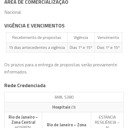
ÁREA DE COMERCIALIZAÇÃO
Nacional.
VIGÊNCIA E VENCIMENTOS
Recebimento de propostas
Vigência
Vencimento
15 dias antecedentes a vigência
Dias 1º e 15º
Dias 1º e 15º
Os prazos para a entrega de propostas serão previamente
informados.
Rede Credenciada
AMIL S380
Hospitais
(9)
Rio de Janeiro –
ESTANCIA
Zona Central
RESILIÊNCIA –
Rio de Janeiro – Zona
HOSPITAL
H