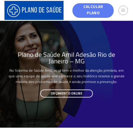
Skip
CALCULAR
to
PLANO
content
Plano de Saúde Amil Adesão Rio de
Janeiro – MG
No Sistema de Saúde Amil, você tem o melhor da atenção primária, em
que uma equipe de saúde que conhece o seu histórico resolve a grande
maioria dos problemas de saúde e ainda promove a prevenção.
ORÇAMENTO ONLINE