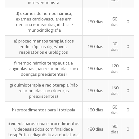
intervencionista
d) exames de hemodinâmica,
exames cardiovasculares em
60
180 dias
0
medicina nuclear diagnóstica e
dias
imunocintilografia
e) procedimentos terapêuticos
30
endoscópicos digestivos,
180 dias
0
dias
respiratórios e urológicos
f) hemodinâmica terapêutica e
120
angioplastias (não relacionadas com
180 dias
0
dias
doenças preexistentes)
g) quimioterapia e radioterapia (não
150
relacionadas com doenças
180 dias
0
dias
preexistentes)
60
h) procedimentos para litotripsia
180 dias
0
dias
i) videolaparoscopia e procedimentos
90
videoassistidos com finalidade
180 dias
0
dias
terapêutico-diagnóstica ambulatorial