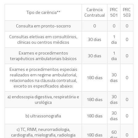
Carência
PRC
PRC
Tipo de carência**
Contratual
501
503
Consulta em pronto-socorro
0
0
0
Consultas eletivas em consultórios,
1
30 dias
0
clínicas ou centros médicos
dia
Exames e procedimentos
1
30 dias
0
terapêuticos ambulatoriais básicos
dia
Exames e procedimentos especiais
realizados em regime ambulatorial,
30
180 dias
0
relacionados na cláusula contratual,
dias
exceto os especificados abaixo:
a) endoscopia digestiva, respiratória e
30
180 dias
0
urológica
dias
30
b) ultrassonografia
180 dias
0
dias
c) TC, RNM, neurorradiologia,
60
cardiografia, mielografia, radiologia
180 dias
0
dias