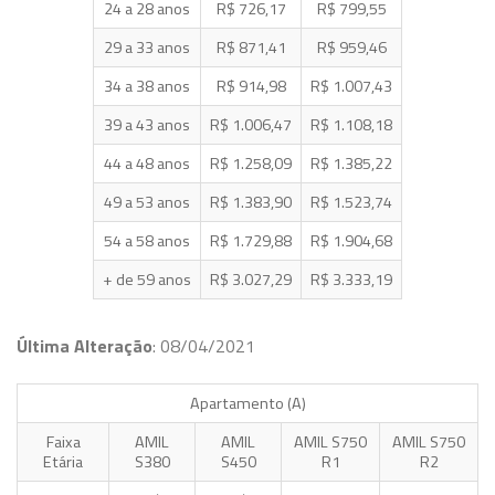
24 a 28 anos
R$ 726,17
R$ 799,55
29 a 33 anos
R$ 871,41
R$ 959,46
34 a 38 anos
R$ 914,98
R$ 1.007,43
39 a 43 anos
R$ 1.006,47
R$ 1.108,18
44 a 48 anos
R$ 1.258,09
R$ 1.385,22
49 a 53 anos
R$ 1.383,90
R$ 1.523,74
54 a 58 anos
R$ 1.729,88
R$ 1.904,68
+ de 59 anos
R$ 3.027,29
R$ 3.333,19
Última Alteração
: 08/04/2021
Apartamento (A)
Faixa
AMIL
AMIL
AMIL S750
AMIL S750
Etária
S380
S450
R1
R2