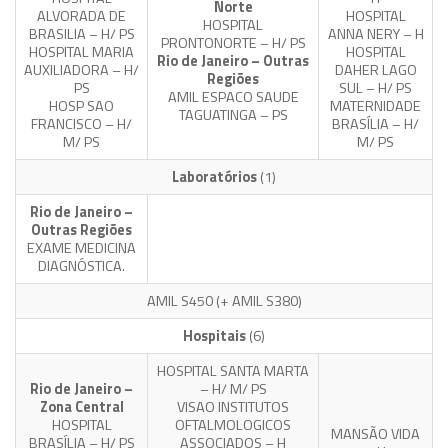
Norte
ALVORADA DE
HOSPITAL
HOSPITAL
BRASILIA – H/ PS
ANNA NERY – H
PRONTONORTE – H/ PS
HOSPITAL MARIA
HOSPITAL
Rio de Janeiro – Outras
AUXILIADORA – H/
DAHER LAGO
Regiões
PS
SUL – H/ PS
AMIL ESPACO SAUDE
HOSP SAO
MATERNIDADE
TAGUATINGA – PS
FRANCISCO – H/
BRASÍLIA – H/
M/ PS
M/ PS
Laboratórios
(1)
Rio de Janeiro –
Outras Regiões
EXAME MEDICINA
DIAGNÓSTICA.
AMIL S450
(+ AMIL S380)
Hospitais
(6)
HOSPITAL SANTA MARTA
Rio de Janeiro –
– H/ M/ PS
Zona Central
VISAO INSTITUTOS
HOSPITAL
OFTALMOLOGICOS
MANSÃO VIDA
BRASÍLIA – H/ PS
ASSOCIADOS – H