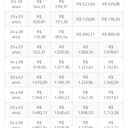
0 a 18
R$
R$
R$ 623,66
R$ 629,86
anos
544,33
599,37
19 a 23
R$
R$
R$ 729,68
R$ 736,93
anos
636,87
701,26
24 a 28
R$
R$
R$ 890,21
R$ 899,06
anos
776,98
855,54
29 a 33
R$
R$
R$
R$
anos
932,37
1.026,65
1.068,26
1.078,87
34 a 38
R$
R$
R$
R$
anos
978,99
1.077,98
1.121,67
1.132,81
39 a 43
R$
R$
R$
R$
anos
1.076,89
1.185,78
1.233,84
1.246,09
44 a 48
R$
R$
R$
R$
anos
1.346,11
1.482,22
1.542,30
1.557,61
49 a 53
R$
R$
R$
R$
anos
1.480,73
1.630,45
1.696,53
1.713,38
54 a 58
R$
R$
R$
R$
anos
1.850,91
2.038,06
2.120,66
2.141,72