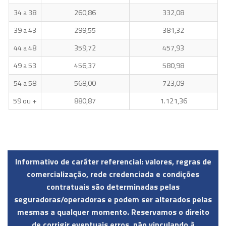
34 a 38
260,86
332,08
39 a 43
299,55
381,32
44 a 48
359,72
457,93
49 a 53
456,37
580,98
54 a 58
568,00
723,09
59 ou +
880,87
1.121,36
Informativo de caráter referencial: valores, regras de
comercialização, rede credenciada e condições
contratuais são determinadas pelas
seguradoras/operadoras e podem ser alterados pelas
mesmas a qualquer momento. Reservamos o direito
de corrigir eventuais erros, não vinculando à