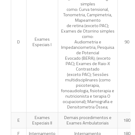
simples
como: Curva tensional,
Tonometria, Campimetria,
Mapeamento
de retina (exceto PAC);
Exames de Otorrino simples
como:
Exames
D
Audiometria e
90 di
Especiais I
Impedanciometria, Pesquisa
de Potencial
Evocado (BERA); (exceto
PAC); Exames de Raio-X
Contrastado
(exceto PAC); Sessões
multidisciplinares (como
psicoterapia,
fonoaudiologia, fisioterapia e
nutricionista e terapia O
ocupacional); Mamografia e
Densitometria Óssea;
Exames
Demais procedimentos e
E
180 di
Especiais II
Exames Ambulatoriais
F
Internamento
Internamento
180 di