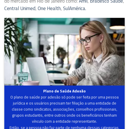
do mercado em Rio de Janeiro como:
Amil
,
Bradesco Saúde
,
Central Unimed
,
One Health
,
SulAmérica.
Plano de Saúde Adesão
O plano de saúde por adesão só pode ser feita por uma pessoa
jurídica e os usuários precisam ter filiação a uma entidade de
classe como sindicatos, associações, conselhos profissionais,
grupos estudantis, entre outros onde os beneficiários tenham
vínculo com a entidade representante.
Então, se a pessoa não faz parte de nenhuma dessas categorias,