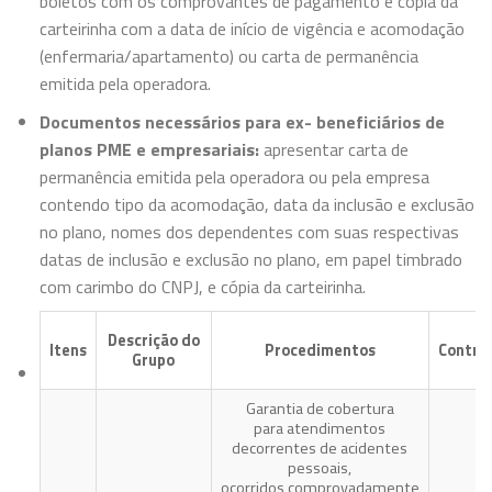
boletos com os comprovantes de pagamento e cópia da
carteirinha com a data de início de vigência e acomodação
(enfermaria/apartamento) ou carta de permanência
emitida pela operadora.
Documentos necessários para ex- beneficiários de
planos PME e empresariais:
apresentar carta de
permanência emitida pela operadora ou pela empresa
contendo tipo da acomodação, data da inclusão e exclusão
no plano, nomes dos dependentes com suas respectivas
datas de inclusão e exclusão no plano, em papel timbrado
com carimbo do CNPJ, e cópia da carteirinha.
Descrição do
Itens
Procedimentos
Contra
Grupo
Garantia de cobertura
para atendimentos
decorrentes de acidentes
pessoais,
ocorridos comprovadamente