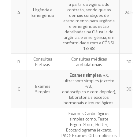
a partir da vigência do
Urgência e
contrato, sendo que as
A
24 ho
Emergência
demais condições de
atendimento para urgência
e emergências estão
detalhadas na Cláusula de
urgência e emergência, em
conformidade com a CÔNSU
13/98.
Consultas
Consultas médicas
B
30 di
Eletivas
ambulatoriais
Exames simples
: RX,
ultrassom simples (exceto
Exames
PAC,
C
30 di
Simples
endoscópico e com doppler),
laboratoriais excetos
hormonais e imunológicos.
Exames Cardiológicos
simples como: Teste
Ergométrico, Holter,
Ecocardiograma (exceto,
PAC); Exames Oftalmológicos