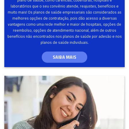
plano de saúde, como carências, coberturas, hospitais e
laboratórios que o seu convênio atende, reajustes, benefícios e
muito mais! Os planos de saúde empresariais são considerados as
melhores opções de contratação, pois dão acesso a diversas
vantagens como uma rede melhor e maior de hospitais, opções de
reembolso, opções de atendimento nacional, além de outros
benefícios não encontrados nos planos de saúde por adesão e nos
planos de saúde individuais.
SAIBA MAIS