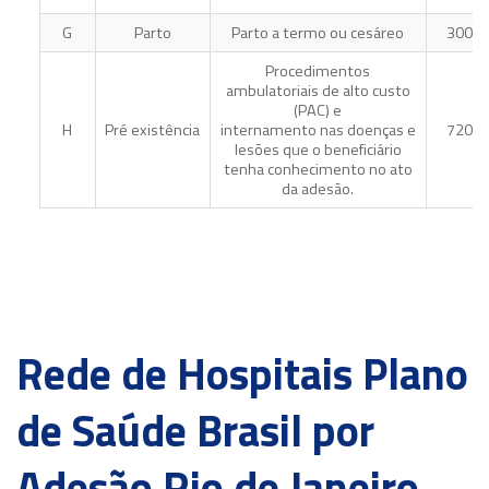
G
Parto
Parto a termo ou cesáreo
300 di
Procedimentos
ambulatoriais de alto custo
(PAC) e
H
Pré existência
internamento nas doenças e
720 di
lesões que o beneficiário
tenha conhecimento no ato
da adesão.
Rede de Hospitais Plano
de Saúde Brasil por
Adesão Rio de Janeiro